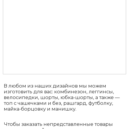
В любом из наших дизайнов мы можем
изготовить для вас: комбинезон, леггинсы,
велосипедки, шорты, юбка-шорты, а также —
топ с чашечками и без, рашгард, футболку,
майка-борцовку и манишку.
Чтобы заказать непредставленные товары
в данном дизайне — свяжитесь с нами, указав
какая позиция вас интересует.
ОСТАВИТЬ
ЗАЯВКУ
КАТАЛОГ