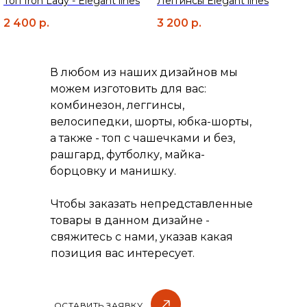
Топ Iron Lady - Elegant lines
Леггинсы Elegant lines
2 400
р.
3 200
р.
В любом из наших дизайнов мы
можем изготовить для вас:
комбинезон, леггинсы,
велосипедки, шорты, юбка-шорты,
а также - топ с чашечками и без,
рашгард, футболку, майка-
борцовку и манишку.
Чтобы заказать непредставленные
товары в данном дизайне -
свяжитесь с нами, указав какая
КАТАЛОГ
позиция вас интересует.
О НАС
ОПЛАТА И ДОСТАВКА
КАК СНЯТЬ МЕРКИ
ОСТАВИТЬ ЗАЯВКУ