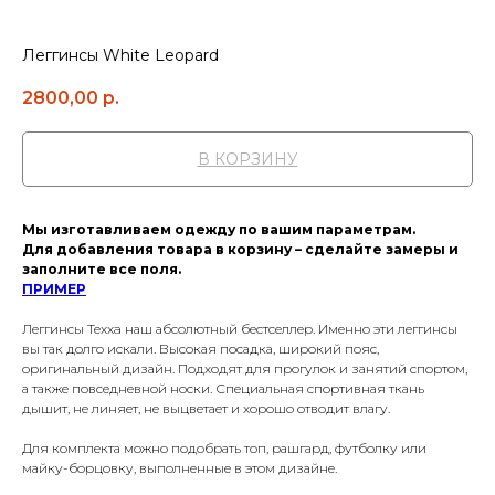
Леггинсы White Leopard
2800,00
р.
В КОРЗИНУ
Мы изготавливаем одежду по вашим параметрам.
Для добавления товара в корзину – сделайте замеры и
заполните все поля.
ПРИМЕР
Леггинсы Texxa наш абсолютный бестселлер. Именно эти леггинсы
вы так долго искали. Высокая посадка, широкий пояс,
оригинальный дизайн. Подходят для прогулок и занятий спортом,
а также повседневной носки. Специальная спортивная ткань
дышит, не линяет, не выцветает и хорошо отводит влагу.
Для комплекта можно подобрать топ, рашгард, футболку или
майку-борцовку, выполненные в этом дизайне.