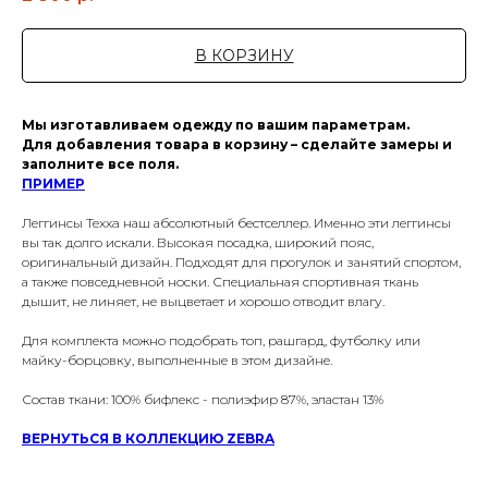
В КОРЗИНУ
Мы изготавливаем одежду по вашим параметрам.
Для добавления товара в корзину – сделайте замеры и
заполните все поля.
ПРИМЕР
Леггинсы Texxa наш абсолютный бестселлер. Именно эти леггинсы
вы так долго искали. Высокая посадка, широкий пояс,
оригинальный дизайн. Подходят для прогулок и занятий спортом,
а также повседневной носки. Специальная спортивная ткань
дышит, не линяет, не выцветает и хорошо отводит влагу.
Для комплекта можно подобрать топ, рашгард, футболку или
майку-борцовку, выполненные в этом дизайне.
Состав ткани: 100% бифлекс - полиэфир 87%, эластан 13%
ВЕРНУТЬСЯ В КОЛЛЕКЦИЮ ZEBRA