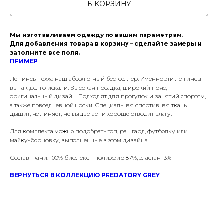
В КОРЗИНУ
Мы изготавливаем одежду по вашим параметрам.
Для добавления товара в корзину – сделайте замеры и
заполните все поля.
ПРИМЕР
Леггинсы Texxa наш абсолютный бестселлер. Именно эти леггинсы
вы так долго искали. Высокая посадка, широкий пояс,
оригинальный дизайн. Подходят для прогулок и занятий спортом,
а также повседневной носки. Специальная спортивная ткань
дышит, не линяет, не выцветает и хорошо отводит влагу.
Для комплекта можно подобрать топ, рашгард, футболку или
майку-борцовку, выполненные в этом дизайне.
Состав ткани: 100% бифлекс - полиэфир 87%, эластан 13%
ВЕРНУТЬСЯ В КОЛЛЕКЦИЮ PREDATORY GREY