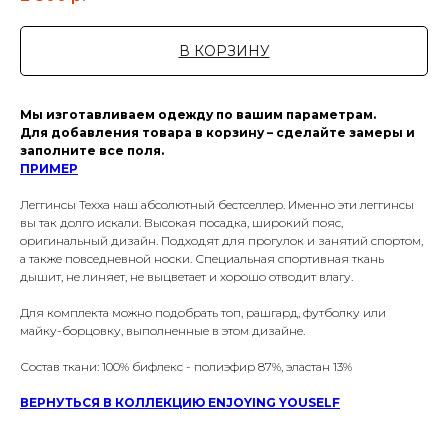
В КОРЗИНУ
Мы изготавливаем одежду по вашим параметрам.
Для добавления товара в корзину – сделайте замеры и
заполните все поля.
ПРИМЕР
Леггинсы Texxa наш абсолютный бестселлер. Именно эти леггинсы
вы так долго искали. Высокая посадка, широкий пояс,
оригинальный дизайн. Подходят для прогулок и занятий спортом,
а также повседневной носки. Специальная спортивная ткань
дышит, не линяет, не выцветает и хорошо отводит влагу.
Для комплекта можно подобрать топ, рашгард, футболку или
майку-борцовку, выполненные в этом дизайне.
Состав ткани: 100% бифлекс - полиэфир 87%, эластан 13%
ВЕРНУТЬСЯ В КОЛЛЕКЦИЮ ENJOYING YOUSELF