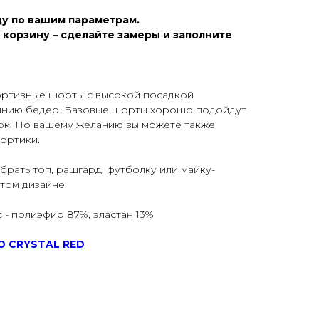
у по вашим параметрам.
 корзину – сделайте замеры и заполните
портивные шорты с высокой посадкой
инию бедер. Базовые шорты хорошо подойдут
ок. По вашему желанию вы можете также
ортики.
рать топ, рашгард, футболку или майку-
том дизайне.
 - полиэфир 87%, эластан 13%
Ю CRYSTAL RED