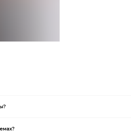
ры?
ъемах?