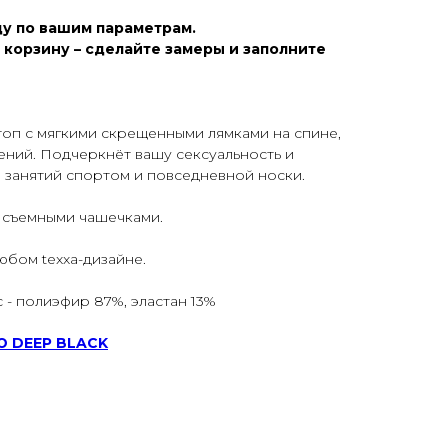
у по вашим параметрам.
 корзину – сделайте замеры и заполните
топ с мягкими скрещенными лямками на спине,
ений. Подчеркнёт вашу сексуальность и
я занятий спортом и повседневной носки.
 съемными чашечками.
юбом texxa-дизайне.
 - полиэфир 87%, эластан 13%
Ю DEEP BLACK