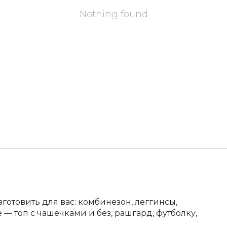
Nothing found
отовить для вас: комбинезон, леггинсы,
 — топ с чашечками и без, рашгард, футболку,